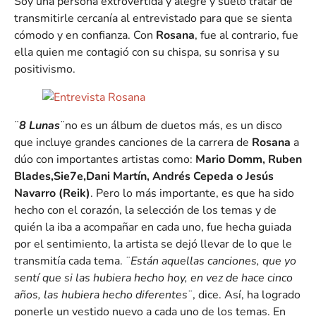
Soy una persona extrovertida y alegre y suelo tratar de
transmitirle cercanía al entrevistado para que se sienta
cómodo y en confianza. Con
Rosana
, fue al contrario, fue
ella quien me contagió con su chispa, su sonrisa y su
positivismo.
¨
8 Lunas
¨no es un álbum de duetos más, es un disco
que incluye grandes canciones de la carrera de
Rosana
a
dúo con importantes artistas como:
Mario Domm, Ruben
Blades,Sie7e,Dani Martín, Andrés Cepeda o Jesús
Navarro (Reik)
. Pero lo más importante, es que ha sido
hecho con el corazón, la selección de los temas y de
quién la iba a acompañar en cada uno, fue hecha guiada
por el sentimiento, la artista se dejó llevar de lo que le
transmitía cada tema. ¨
Están aquellas canciones, que yo
sentí que si las hubiera hecho hoy, en vez de hace cinco
años, las hubiera hecho diferentes
¨, dice. Así, ha logrado
ponerle un vestido nuevo a cada uno de los temas. En